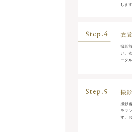
しま
Step.4
衣
撮影
い。
ータ
Step.5
撮
撮影
ラマ
す。