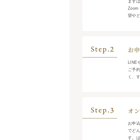
まずは
Zoo
望や
Step.2
お
LIN
ご予
く、す
Step.3
オ
お申
でど
す。