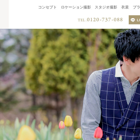
コンセプト
ロケーション撮影
スタジオ撮影
衣裳
プ
0120-737-088
TEL.
L
LINEでのお
QRコードを読み取り、
LINEからお問い合わせく