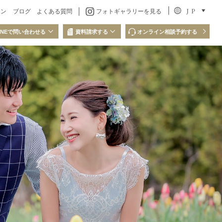
J P
ラン
ブログ
よくある質問
フォトギャラリーを見る
INEで問い合わせる
資料請求する
オンライン相談予約する
問い合わせ
LINEでの資料請求
QRコードを読み取り、
ださい
LINEからお問い合わせください