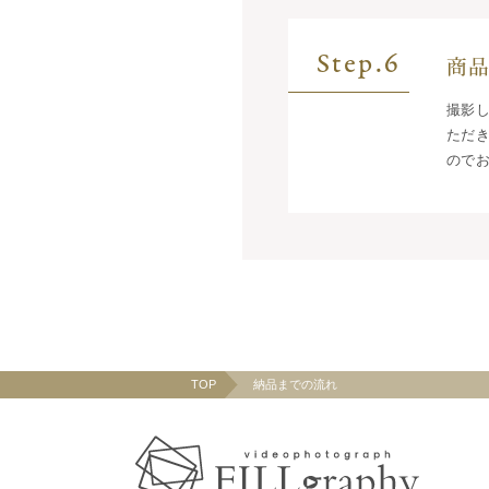
Step.6
商
撮影
ただ
ので
TOP
納品までの流れ