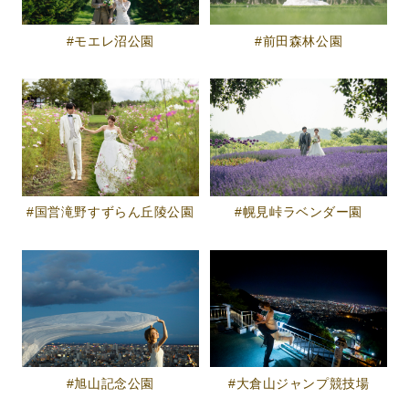
モエレ沼公園
前田森林公園
国営滝野すずらん丘陵公園
幌見峠ラベンダー園
旭山記念公園
大倉山ジャンプ競技場