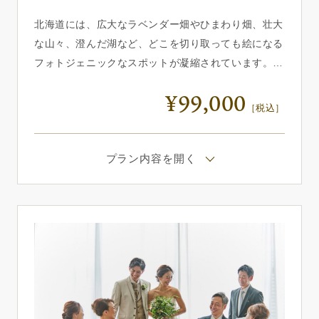
北海道には、広大なラベンダー畑やひまわり畑、壮大
な山々、澄んだ湖など、どこを切り取っても絵になる
フォトジェニックなスポットが凝縮されています。
夏の撮影は鮮やかで開放的な雰囲気、秋の紅葉や落ち
¥99,000
葉が敷き詰められた森での撮影は温かみのあるシック
［税込］
な雰囲気、そして冬の雪景色では幻想的でロマンチッ
クな世界観を演出できます。 どの季節でも、それぞ
プラン内容を開く
れの美しさが引き立つ北海道ならではのフォトウェデ
ィングが叶います。 一生に一度の特別な撮影を、息
をのむほど美しい風景の中で楽しんでみませんか？
※プラン料金：札幌、函館での撮影の場合