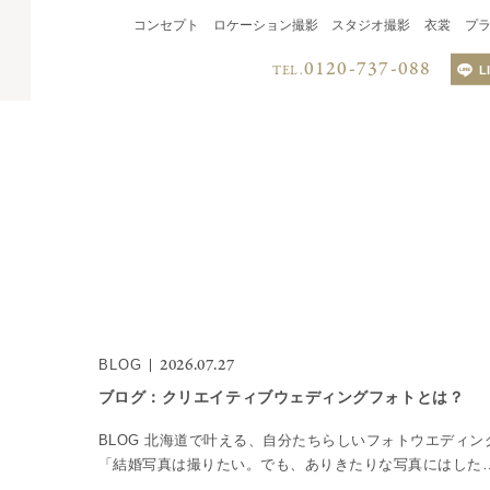
コンセプト
ロケーション撮影
スタジオ撮影
衣裳
プ
0120-737-088
TEL.
L
LINEでのお
QRコードを読み取り、
LINEからお問い合わせく
2026.07.27
BLOG
ブログ：クリエイティブウェディングフォトとは？
BLOG 北海道で叶える、自分たちらしいフォトウエディン
「結婚写真は撮りたい。でも、ありきたりな写真にはした
ない。」最近、そんなカップルから選ばれているのが クリ