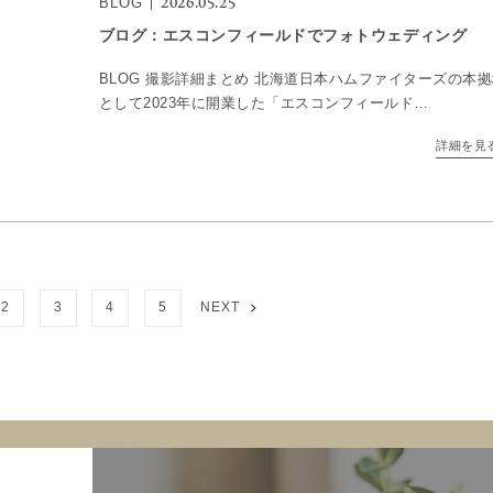
2026.05.25
BLOG
ブログ：エスコンフィールドでフォトウェディング
BLOG 撮影詳細まとめ 北海道日本ハムファイターズの本
として2023年に開業した「エスコンフィールド
HOKKAIDO」。野球ファンのカップルはもちろん、その圧
詳細を見
的なスケール感とスタイリッシュな建築美に惹かれて、フ
[…]
2
3
4
5
NEXT