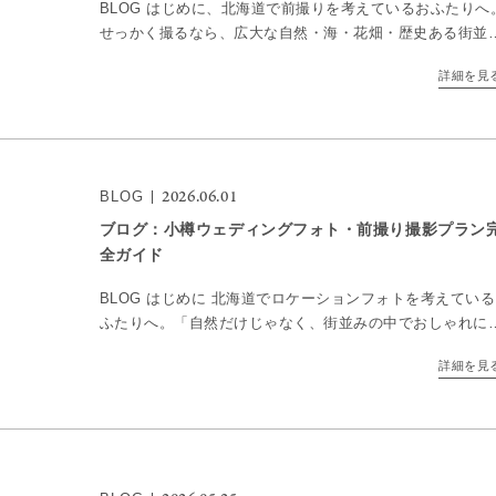
BLOG はじめに、北海道で前撮りを考えているおふたりへ
せっかく撮るなら、広大な自然・海・花畑・歴史ある街並
など、“北海道でしか残せない一枚”を叶えたいですよね。
詳細を見
道はエリアごとに景色が大きく変わり、季節によって […]
2026.06.01
BLOG
ブログ：小樽ウェディングフォト・前撮り撮影プラン
全ガイド
BLOG はじめに 北海道でロケーションフォトを考えてい
ふたりへ。「自然だけじゃなく、街並みの中でおしゃれに
りたい」「クラシカルでロマンチックな写真を残したい」
詳細を見
んな方に選ばれているのが、小樽フォトウェディングです
[…]