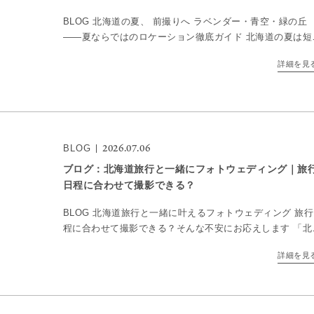
BLOG 北海道の夏、 前撮りへ ラベンダー・青空・緑の丘
——夏ならではのロケーション徹底ガイド 北海道の夏は短
——だからこそ、特別です。7月上旬から8月にかけて、ラ
詳細を見
ンダーの紫、ひまわりの黄、パッチワークの丘の緑が一 […
2026.07.06
BLOG
ブログ：北海道旅行と一緒にフォトウェディング｜旅
日程に合わせて撮影できる？
BLOG 北海道旅行と一緒に叶えるフォトウェディング 旅
程に合わせて撮影できる？そんな不安にお応えします 「北
道旅行の予定はあるけど、フォトウェディングも一緒にで
詳細を見
るのかな？」「限られた滞在日数でも撮影できる？」「 […