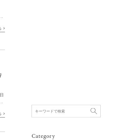
い
ベ
る
]
行
行日
海
き
る
]
Category