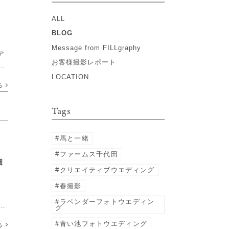
ALL
BLOG
Message from FILLgraphy
ア
お客様撮影レポート
外
約
LOCATION
る
]
Tags
馬と一緒
ファームス千代田
畑
クリエイティブウエディング
春撮影
ラベンダーフォトウエディン
グ
ト
青い池フォトウエディング
る
彩