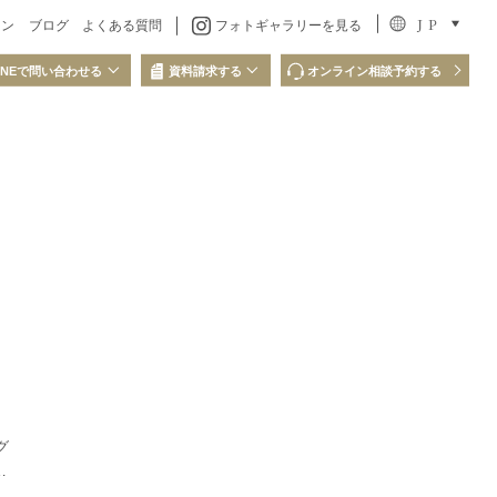
J P
ラン
ブログ
よくある質問
フォトギャラリーを見る
INEで問い合わせる
資料請求する
オンライン相談予約する
問い合わせ
LINEでの資料請求
QRコードを読み取り、
ださい
LINEからお問い合わせください
グ
く
エ