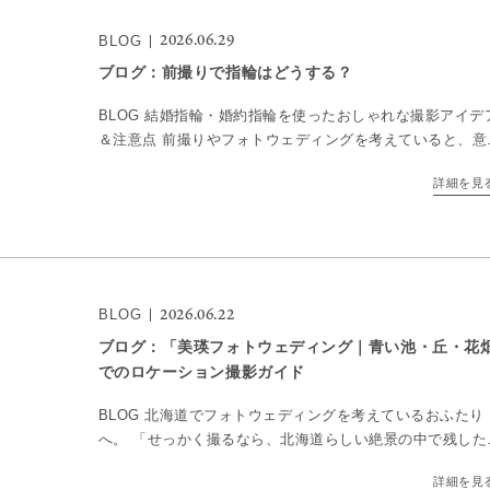
2026.06.29
BLOG
ブログ：前撮りで指輪はどうする？
BLOG 結婚指輪・婚約指輪を使ったおしゃれな撮影アイデ
＆注意点 前撮りやフォトウェディングを考えていると、意
と悩むのが「指輪」。 「結婚指輪ってつけるべき？」「婚
詳細を見
指輪も持って行った方がいい？」「指輪ショットって必 […
2026.06.22
BLOG
ブログ：「美瑛フォトウェディング｜青い池・丘・花
でのロケーション撮影ガイド
BLOG 北海道でフォトウェディングを考えているおふたり
へ。 「せっかく撮るなら、北海道らしい絶景の中で残した
い。」そんな想いを持つ方に選ばれているのが、美瑛フォ
詳細を見
ウェディングです。どこまでも続く丘の風景。季節ごとに