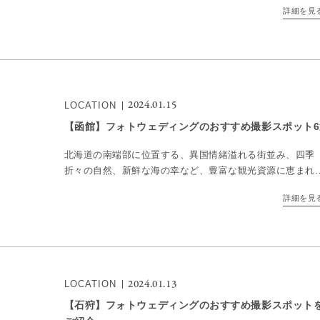
詳細を見
ここでは、札幌でフォトウェディングの撮影をする方にお
す […]
2024.01.15
LOCATION
【函館】フォトウェディングのおすすめ撮影スポット6
北海道の南端部に位置する、異国情緒溢れる街並み、四季
折々の自然、新鮮な海の幸など、豊富な観光資源に恵まれ
観光都市、函館。 函館山からの夜景はもちろん、魅力ある
詳細を見
ポットが盛りだくさん！赤レンガ倉庫、ハイカラな洋館や
会、 […]
2024.01.13
LOCATION
【石狩】フォトウェディングのおすすめ撮影スポット