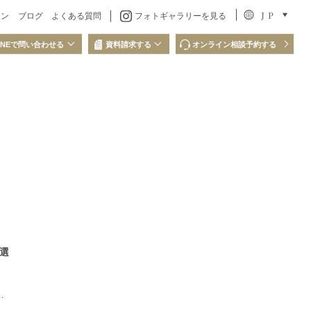
J P
ラン
ブログ
よくある質問
フォトギャラリーを見る
INEで問い合わせる
資料請求する
オンライン相談予約する
問い合わせ
LINEでの資料請求
QRコードを読み取り、
ださい
LINEからお問い合わせください
選
あ
。