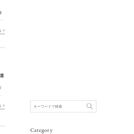
海
を
が
る
を
選
り
、
レ
る
の
Category