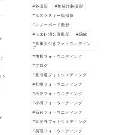
冬撮影
和装洋装撮影
ルスツスキー場撮影
スノーボード撮影
モエレ沼公園撮影
函館
グ
食事会付きフォトウェディン
グ
旭川フォトウエディング
け
で
ブログ
季
北海道フォトウエディング
る
、
札幌フォトウエディング
函館フォトウエディング
小樽フォトウエディング
石狩フォトウエディング
グ
富良野フォトウエディング
美瑛フォトウエディング