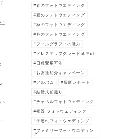
け
春のフォトウエディング
で
夏のフォトウエディング
季
る
、
秋のフォトウエディング
冬のフォトウエディング
フィルグラフィの魅力
ドレスアップグレード50％off
日程変更可能
ス
お友達紹介キャンペーン
アルバム
撮影レポート
大
畑
結婚式前撮り
思
チャペルフォトウェディング
る
ォ
夜景 フォトウェディング
子連れフォトウェディング
ファミリーフォトウエディン
グ