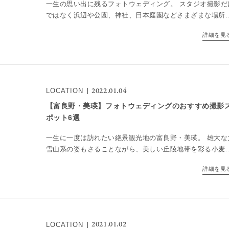
一生の思い出に残るフォトウェディング。 スタジオ撮影だ
ではなく浜辺や公園、神社、日本庭園などさまざまな場所
撮影する「ロケーションフォト」が大人気。 日本らしい四
詳細を見
折々の景色を背景に、ドレス姿も和装姿も美しく引き立ち
[…]
2022.01.04
LOCATION
【富良野・美瑛】フォトウェディングのおすすめ撮影
ポット6選
一生に一度は訪れたい絶景観光地の富良野・美瑛。 雄大な
雪山系の姿もさることながら、美しい丘陵地帯を彩る小麦
やラベンダー畑の景色を心に刻みながら、ドラマチックな
詳細を見
い出を写真に残しましょう。 ここでは、富良野・美瑛でフ
[…]
2021.01.02
LOCATION