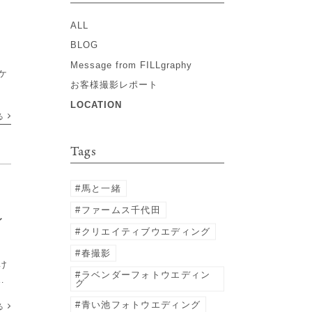
ALL
BLOG
Message from FILLgraphy
ケ
お客様撮影レポート
LOCATION
る
Tags
馬と一緒
ファームス千代田
ィ
クリエイティブウエディング
春撮影
け
ラベンダーフォトウエディン
で
グ
節
青い池フォトウエディング
る
す