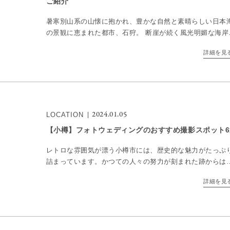
ご紹介
暑寒別山系の山懐に抱かれ、豊かな自然と素晴らしい日本
の景観に恵まれた都市、石狩。 断崖が続く風光明媚な海岸
五感で満喫できる一方、夕暮れ時には日本海を染める絶景
詳細を見
広がります。 ここでは、石狩でフォトウェディングの撮影
[…]
2024.01.05
LOCATION
【小樽】フォトウェディングのおすすめ撮影スポット6
レトロな雰囲気が漂う小樽市には、歴史的な魅力がたっぷ
詰まっています。かつての人々の努力が刻まれた跡からは
その土地特有の美しさを感じます。 季節を問わず、オシャ
詳細を見
な撮影が叶います。 ここでは、小樽でフォトウェディング
[…]