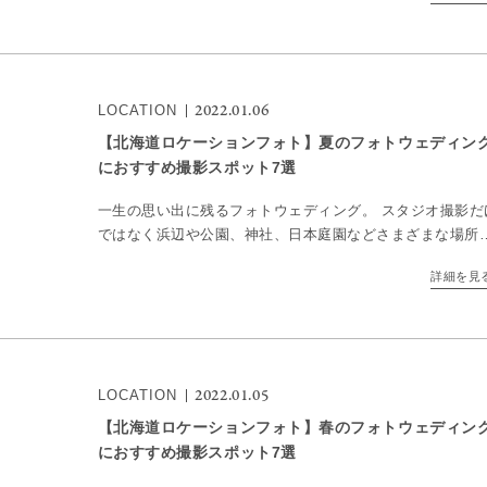
[…]
2022.01.06
LOCATION
【北海道ロケーションフォト】夏のフォトウェディン
におすすめ撮影スポット7選
一生の思い出に残るフォトウェディング。 スタジオ撮影だ
ではなく浜辺や公園、神社、日本庭園などさまざまな場所
撮影する「ロケーションフォト」が大人気。 日本らしい四
詳細を見
折々の景色を背景に、ドレス姿も和装姿も美しく引き立ち
[…]
2022.01.05
LOCATION
【北海道ロケーションフォト】春のフォトウェディン
におすすめ撮影スポット7選