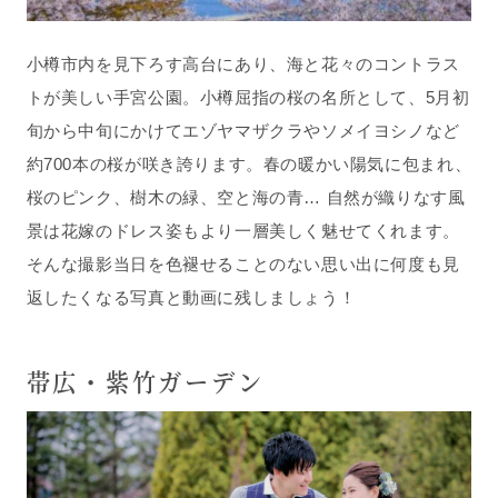
小樽市内を見下ろす高台にあり、海と花々のコントラス
トが美しい手宮公園。小樽屈指の桜の名所として、5月初
旬から中旬にかけてエゾヤマザクラやソメイヨシノなど
約700本の桜が咲き誇ります。春の暖かい陽気に包まれ、
桜のピンク、樹木の緑、空と海の青… 自然が織りなす風
景は花嫁のドレス姿もより一層美しく魅せてくれます。
そんな撮影当日を色褪せることのない思い出に何度も見
返したくなる写真と動画に残しましょう！
帯広・紫竹ガーデン