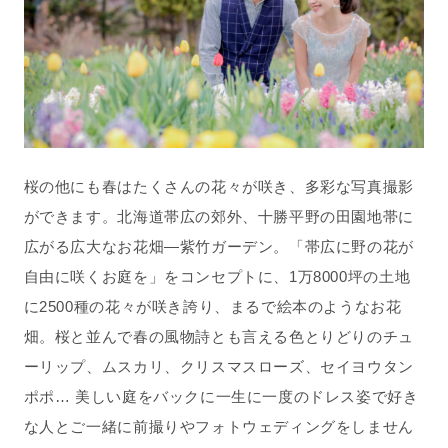
桜の他にも春はたくさんの花々が咲き、多彩な写真撮影
ができます。北海道帯広の郊外、十勝平野の田園地帯に
広がる広大なお花畑―紫竹ガーデン。「帯広に野の花が
自由に咲くお庭を」をコンセプトに、1万8000坪の土地
に2500種の花々が咲き誇り、まるで絵本のようなお花
畑。桜と並んで春の風物詩とも言える色とりどりのチュ
ーリップ、ムスカリ、クリスマスローズ、セイヨウタン
ポポ… 美しい庭をバックに一生に一度のドレス姿で好き
な人とご一緒に前撮りやフォトウェディングをしません