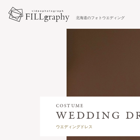
北海道のフォトウエディング
COSTUME
ウエディングドレス