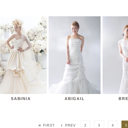
SABINIA
ABIGAIL
BR
FIRST
PREV
2
3
4
5