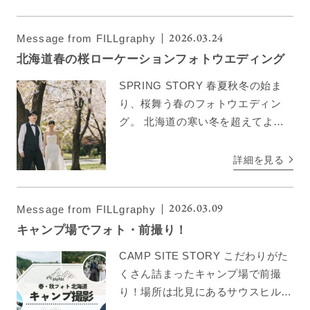
れるはず。砂浜や崖が豊富なロケー
ションで、最新のフォトウ […]
2026.03.24
Message from FILLgraphy
北海道春の桜ローケーションフォトウエディング
SPRING STORY 春夏秋冬の始ま
り、桜舞う春のフォトウエディン
グ。 北海道の寒い冬を超えてよう
やく暖かくなる 春は写真が鮮やか
になり 気分も上がって幸せな笑顔
詳細を見る
が溢れる季節。 【早割】春の北海
道桜ロケーションフォト […]
2026.03.09
Message from FILLgraphy
キャンプ場でフォト・前撮り！
CAMP SITE STORY こだわりがた
くさん詰まったキャンプ場で前撮
り！場所は北見にあるサウスヒルズ
キャンプ場⛺北見市街を高台から見