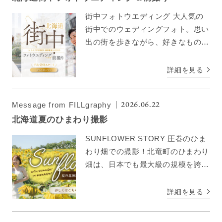
街中フォトウエディング 大人気の
街中でのウェディングフォト。思い
出の街を歩きながら、好きなものを
食べながら・・・などオリジナル性
が高く、楽しみながら撮影できるの
詳細を見る
も人気のポイントです！北海道中、
場所はどこでも。気取らず、楽 […]
2026.06.22
Message from FILLgraphy
北海道夏のひまわり撮影
SUNFLOWER STORY 圧巻のひま
わり畑での撮影！北竜町のひまわり
畑は、日本でも最大級の規模を誇
り、約150万本のひまわり広場に広
がります。 青空とのコントラスト
詳細を見る
が美しく、まるで絵画のようなロマ
ンティックな写真が […]