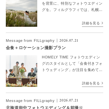
を背景に、特別なフォトウエディン
グを。フィルグラフィでは、札幌と
函館の魅力的な紅葉スポットで、心
に残る一瞬を写真に収めます。日本
詳細を見る
の四季の中で最も美しい季節のひと
つ、秋の色鮮やかな風 […]
2026.07.21
Message from FILLgraphy
会食＋ロケーション撮影プラン
HOMELY TIME フォトウエディン
グのスタイルとして「会食付きフォ
トウェディング」が注目を集めてい
ます。このスタイルは、カジュアル
な雰囲気で家族や親しい友人と共に
詳細を見る
特別な時間を過ごすことができるた
め、多くのカップルに […]
2026.07.21
Message from FILLgraphy
北海道街中フォトウエディング＆前撮り